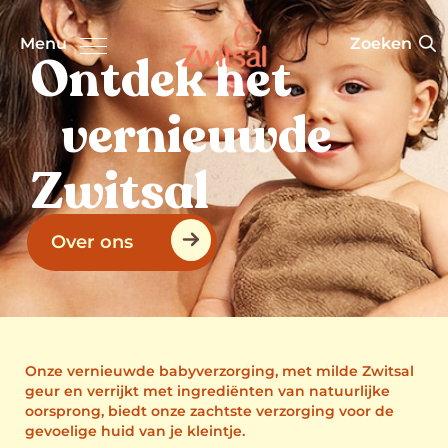
Zoeken
Menu
Ontdek het
vernieuwde
Zwitsal
Over ons
Onze vernieuwde babyverzorging, met milde Zwitsal
geur en verrijkt met ingrediënten van natuurlijke
oorsprong, biedt onze zachtste verzorging voor de
gevoelige huid van je kleintje.