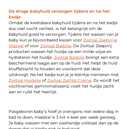
De droge babyhuid verzorgen tijdens en na het
badje
Omdat de kwetsbare babyhuid tijdens en na het badje
dus veel vocht verliest, is het belangrijk om de
babyhuid goed te verzorgen. Tijdens het wassen van je
baby kun je bijvoorbeeld kiezen voor
Zwitsal Zeepvrije
Wasgel
of voor
Zwitsal Badolie
. De Zwitsal Zeepvrij
producten wassen het huidje op een milde wijze en
hydrateren het huidje.
Zwitsal Badolie
brengt een extra
beschermend laagje aan op de huid. Het helpt de huid
knuffelzacht te houden en voorkomt dat deze
uitdroogt. Na het badje kun je je kleintje insmeren met
Zwitsal Huidolie
of
Zwitsal Zachte Crème
. Zo wordt het
vochtverlies geminimaliseerd, voelt het huidje zacht
aan en ruikt het heerlijk.
Pasgeboren baby’s hoef je overigens niet iedere dag in
bad te doen, meestal is 3 tot 4 keer per week genoeg.
Je baby wassen met een washandje volstaat dan op de
dagen dat je kindje niet in bad gaat