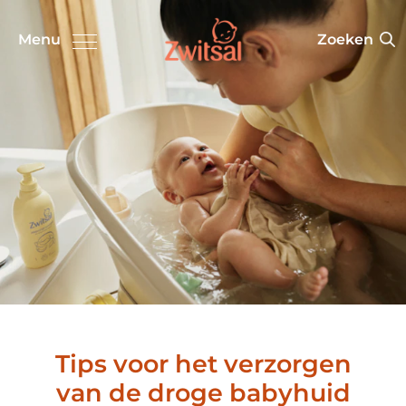
Zoeken
Menu
Tips voor het verzorgen
van de droge babyhuid